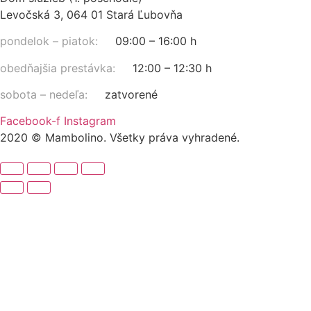
Levočská 3, 064 01 Stará Ľubovňa
pondelok – piatok:
09:00 – 16:00 h
obedňajšia prestávka:
12:00 – 12:30 h
sobota – nedeľa:
zatvorené
Facebook-f
Instagram
2020 © Mambolino. Všetky práva vyhradené.
Hľadať:
Chlapci
Bundy, vesty
Čiapky, korunky, klobúky, rukavice, nákrčníky,
šály