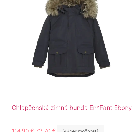
Chlapčenská zimná bunda En*Fant Ebony
114,90
€
73,70
€
Výber možností