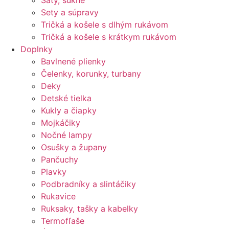
Šaty, sukne
Sety a súpravy
Tričká a košele s dlhým rukávom
Tričká a košele s krátkym rukávom
Doplnky
Bavlnené plienky
Čelenky, korunky, turbany
Deky
Detské tielka
Kukly a čiapky
Mojkáčiky
Nočné lampy
Osušky a župany
Pančuchy
Plavky
Podbradníky a slintáčiky
Rukavice
Ruksaky, tašky a kabelky
Termofľaše