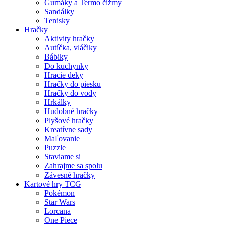
Gumáky a Termo čižmy
Sandálky
Tenisky
Hračky
Aktivity hračky
Autíčka, vláčiky
Bábiky
Do kuchynky
Hracie deky
Hračky do piesku
Hračky do vody
Hrkálky
Hudobné hračky
Plyšové hračky
Kreatívne sady
Maľovanie
Puzzle
Staviame si
Zahrajme sa spolu
Závesné hračky
Kartové hry TCG
Pokémon
Star Wars
Lorcana
One Piece