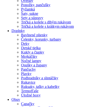
Overaly
Ponožky, pančušky
Pyžamká
Šaty, sukne
Sety a súpravy
Tričká a košele s dlhým rukávom
Tričká a košele s krátkym rukávom
Doplnky
Bavlnené plienky
Čelenky, korunky, turbany
Deky
Detské tielka
Kukly a čiapky
Mojkáčiky
Nočné lampy
Osušky a župany
Pančuchy
Plavky
Podbradníky a slintáčiky
Rukavice
Ruksaky, tašky a kabelky
Termofľaše
Úložné boxy
Obuv
Capačky