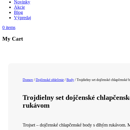
Novinky
Akcie
Blog
Výpredaj
0
items
My Cart
Domov
/
Dojčenské oblečenie
/
Body
/ Trojdielny set dojčenské chlapčenské
Trojdielny set dojčenské chlapčens
rukávom
Trojset – dojčenské chlapčenské body s dlhým rukávom. M