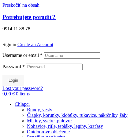
Preskočiť na obsah
Potrebujete poradiť?
0914 11 88 78
Sign in
Create an Account
Username or email
*
Password
*
Login
Lost your password?
0,00 €
0
items
Chlapci
Bundy, vesty
Čiapky, korunky, klobúky, rukavice, nákrčníky, šály
Mikiny, svetre, pulóvre
Nohavice, rifle, tepláky, legíny, kraťasy
Outdoorové oblečenie