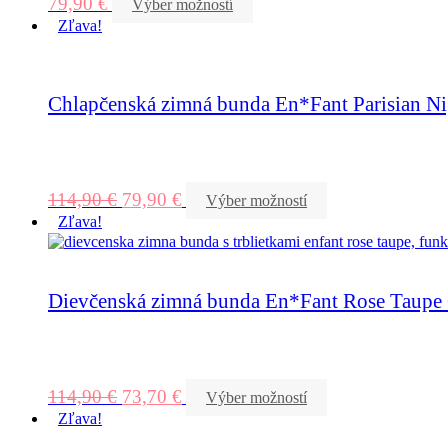
79,90
€
Výber možností
Zľava!
Chlapčenská zimná bunda En*Fant Parisian Ni
114,90
€
79,90
€
Výber možností
Zľava!
Dievčenská zimná bunda En*Fant Rose Taupe G
114,90
€
73,70
€
Výber možností
Zľava!