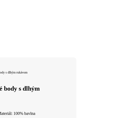
 body s dlhým rukávom
ké body s dlhým
ateriál: 100% bavlna