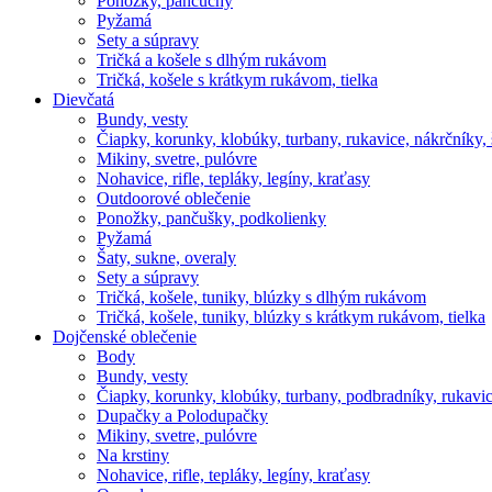
Ponožky, pančuchy
Pyžamá
Sety a súpravy
Tričká a košele s dlhým rukávom
Tričká, košele s krátkym rukávom, tielka
Dievčatá
Bundy, vesty
Čiapky, korunky, klobúky, turbany, rukavice, nákrčníky, 
Mikiny, svetre, pulóvre
Nohavice, rifle, tepláky, legíny, kraťasy
Outdoorové oblečenie
Ponožky, pančušky, podkolienky
Pyžamá
Šaty, sukne, overaly
Sety a súpravy
Tričká, košele, tuniky, blúzky s dlhým rukávom
Tričká, košele, tuniky, blúzky s krátkym rukávom, tielka
Dojčenské oblečenie
Body
Bundy, vesty
Čiapky, korunky, klobúky, turbany, podbradníky, rukavic
Dupačky a Polodupačky
Mikiny, svetre, pulóvre
Na krstiny
Nohavice, rifle, tepláky, legíny, kraťasy