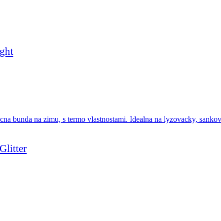
ght
litter