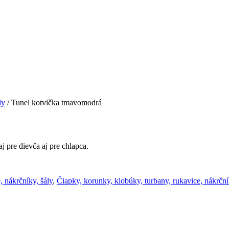
ly
/ Tunel kotvička tmavomodrá
 pre dievča aj pre chlapca.
, nákrčníky, šály
,
Čiapky, korunky, klobúky, turbany, rukavice, nákrční