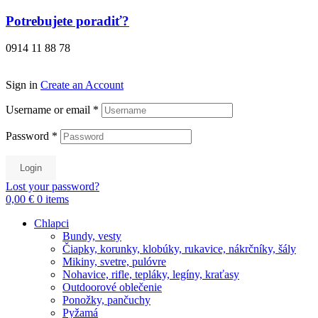
Preskočiť
Potrebujete poradiť?
na
obsah
0914 11 88 78
Sign in
Create an Account
Username or email
*
Password
*
Login
Lost your password?
0,00 €
0
items
Chlapci
Bundy, vesty
Čiapky, korunky, klobúky, rukavice, nákrčníky, šály
Mikiny, svetre, pulóvre
Nohavice, rifle, tepláky, legíny, kraťasy
Outdoorové oblečenie
Ponožky, pančuchy
Pyžamá