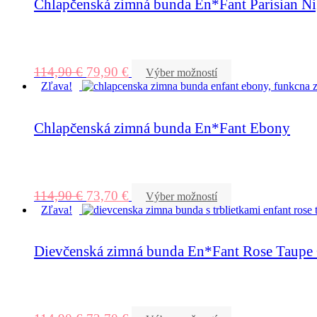
Chlapčenská zimná bunda En*Fant Parisian Ni
114,90
€
79,90
€
Výber možností
Zľava!
Chlapčenská zimná bunda En*Fant Ebony
114,90
€
73,70
€
Výber možností
Zľava!
Dievčenská zimná bunda En*Fant Rose Taupe G