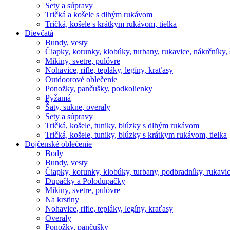
Sety a súpravy
Tričká a košele s dlhým rukávom
Tričká, košele s krátkym rukávom, tielka
Dievčatá
Bundy, vesty
Čiapky, korunky, klobúky, turbany, rukavice, nákrčníky, 
Mikiny, svetre, pulóvre
Nohavice, rifle, tepláky, legíny, kraťasy
Outdoorové oblečenie
Ponožky, pančušky, podkolienky
Pyžamá
Šaty, sukne, overaly
Sety a súpravy
Tričká, košele, tuniky, blúzky s dlhým rukávom
Tričká, košele, tuniky, blúzky s krátkym rukávom, tielka
Dojčenské oblečenie
Body
Bundy, vesty
Čiapky, korunky, klobúky, turbany, podbradníky, rukavic
Dupačky a Polodupačky
Mikiny, svetre, pulóvre
Na krstiny
Nohavice, rifle, tepláky, legíny, kraťasy
Overaly
Ponožky, pančušky