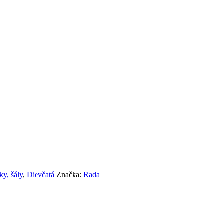
ky, šály
,
Dievčatá
Značka:
Rada