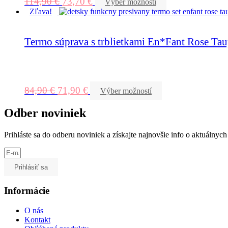
114,90
€
73,70
€
Výber možností
Zľava!
Termo súprava s trblietkami En*Fant Rose Ta
84,90
€
71,90
€
Výber možností
Odber noviniek
Prihláste sa do odberu noviniek a získajte najnovšie info o aktuálny
Prihlásiť sa
Informácie
O nás
Kontakt