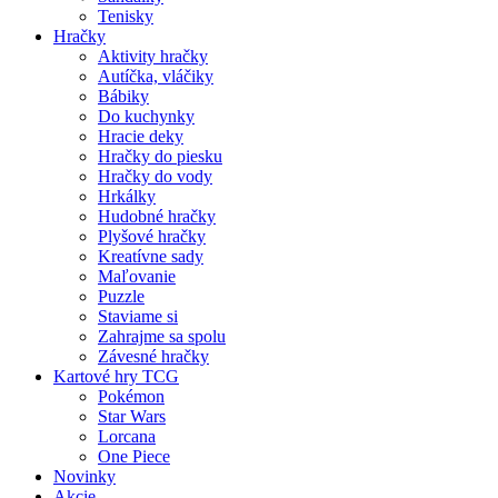
Tenisky
Hračky
Aktivity hračky
Autíčka, vláčiky
Bábiky
Do kuchynky
Hracie deky
Hračky do piesku
Hračky do vody
Hrkálky
Hudobné hračky
Plyšové hračky
Kreatívne sady
Maľovanie
Puzzle
Staviame si
Zahrajme sa spolu
Závesné hračky
Kartové hry TCG
Pokémon
Star Wars
Lorcana
One Piece
Novinky
Akcie