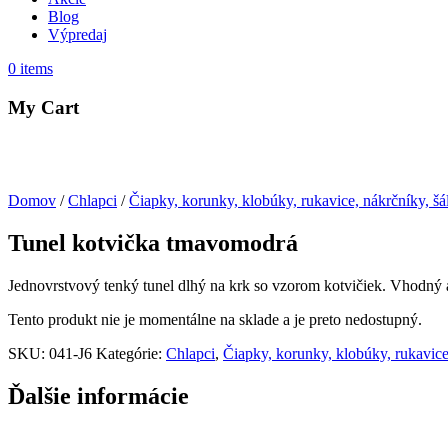
Blog
Výpredaj
0
items
My Cart
Domov
/
Chlapci
/
Čiapky, korunky, klobúky, rukavice, nákrčníky, šá
Tunel kotvička tmavomodrá
Jednovrstvový tenký tunel dlhý na krk so vzorom kotvičiek. Vhodný aj
Tento produkt nie je momentálne na sklade a je preto nedostupný.
SKU:
041-J6
Kategórie:
Chlapci
,
Čiapky, korunky, klobúky, rukavice
Ďalšie informácie