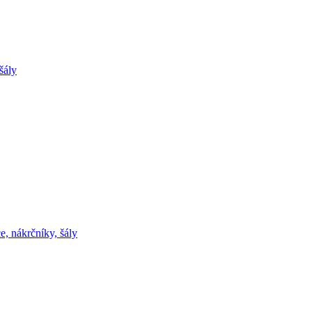
šály
e, nákrčníky, šály