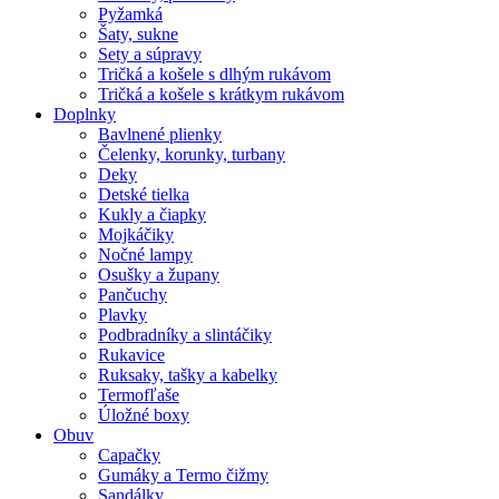
Pyžamká
Šaty, sukne
Sety a súpravy
Tričká a košele s dlhým rukávom
Tričká a košele s krátkym rukávom
Doplnky
Bavlnené plienky
Čelenky, korunky, turbany
Deky
Detské tielka
Kukly a čiapky
Mojkáčiky
Nočné lampy
Osušky a župany
Pančuchy
Plavky
Podbradníky a slintáčiky
Rukavice
Ruksaky, tašky a kabelky
Termofľaše
Úložné boxy
Obuv
Capačky
Gumáky a Termo čižmy
Sandálky