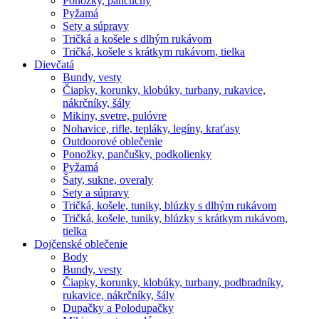
Ponožky, pančuchy
Pyžamá
Sety a súpravy
Tričká a košele s dlhým rukávom
Tričká, košele s krátkym rukávom, tielka
Dievčatá
Bundy, vesty
Čiapky, korunky, klobúky, turbany, rukavice,
nákrčníky, šály
Mikiny, svetre, pulóvre
Nohavice, rifle, tepláky, legíny, kraťasy
Outdoorové oblečenie
Ponožky, pančušky, podkolienky
Pyžamá
Šaty, sukne, overaly
Sety a súpravy
Tričká, košele, tuniky, blúzky s dlhým rukávom
Tričká, košele, tuniky, blúzky s krátkym rukávom,
tielka
Dojčenské oblečenie
Body
Bundy, vesty
Čiapky, korunky, klobúky, turbany, podbradníky,
rukavice, nákrčníky, šály
Dupačky a Polodupačky