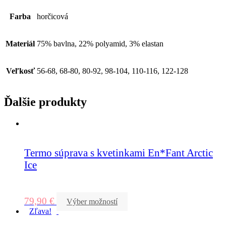
Farba
horčicová
Materiál
75% bavlna, 22% polyamid, 3% elastan
Veľkosť
56-68, 68-80, 80-92, 98-104, 110-116, 122-128
Ďalšie produkty
Termo súprava s kvetinkami En*Fant Arctic
Ice
79,90
€
Výber možností
Zľava!