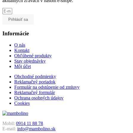
aktuálnych zľavách v našom e-shope.
Prihlásiť sa
Informácie
O nás
Kontakt
Obľúbené produkty
Stav objednávky
Môj účet
Obchodné podmienky
Reklamačný poriadok
Formulár na odstúpenie od zmluvy
Reklamačný formulár
Ochrana osobných údajov
Cookies
Mobil:
0914 11 88 78
E-mail:
info@mambolino.sk