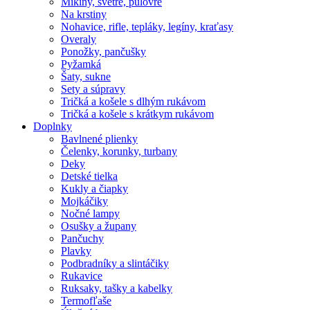
Mikiny, svetre, pulóvre
Na krstiny
Nohavice, rifle, tepláky, legíny, kraťasy
Overaly
Ponožky, pančušky
Pyžamká
Šaty, sukne
Sety a súpravy
Tričká a košele s dlhým rukávom
Tričká a košele s krátkym rukávom
Doplnky
Bavlnené plienky
Čelenky, korunky, turbany
Deky
Detské tielka
Kukly a čiapky
Mojkáčiky
Nočné lampy
Osušky a župany
Pančuchy
Plavky
Podbradníky a slintáčiky
Rukavice
Ruksaky, tašky a kabelky
Termofľaše