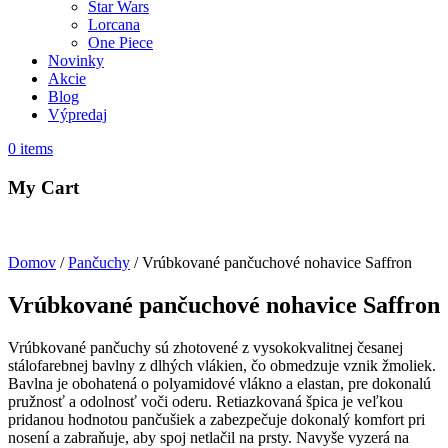
Star Wars
Lorcana
One Piece
Novinky
Akcie
Blog
Výpredaj
0
items
My Cart
Domov
/
Pančuchy
/ Vrúbkované pančuchové nohavice Saffron
Vrúbkované pančuchové nohavice Saffron
Vrúbkované pančuchy sú zhotovené z vysokokvalitnej česanej
stálofarebnej bavlny z dlhých vlákien, čo obmedzuje vznik žmoliek.
Bavlna je obohatená o polyamidové vlákno a elastan, pre dokonalú
pružnosť a odolnosť voči oderu. Retiazkovaná špica je veľkou
pridanou hodnotou pančušiek a zabezpečuje dokonalý komfort pri
nosení a zabraňuje, aby spoj netlačil na prsty. Navyše vyzerá na