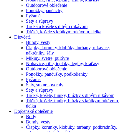
Outdoorové oblečenie
Ponožky, pančuchy
Pyžamá
Sety a súpravy
Tričká a košele s dlhým rukávom
Tričká, košele s krátkym rukávom, tielka
Dievčatá
Bundy, vesty
Čiapky, korunky, klobúky, turbany, rukavice,
nákrčníky, šály
Mikiny, svetre, pulóvre
Nohavice, rifle, tepláky, legíny, kraťasy
Outdoorové oblečenie
Ponožky, pančušky, podkolienky
Pyžamá
Šaty, sukne, overaly
Sety a súpravy
Tričká, košele, tuniky, blúzky s dlhým rukávom
Tričká, košele, tuniky, blúzky s krátkym rukávom,
tielka
Dojčenské oblečenie
Body
Bundy, vesty
Čiapky, korunky, klobúky, turbany, podbradníky,