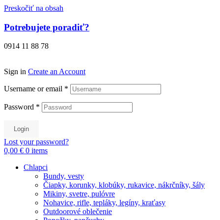
Preskočiť na obsah
Potrebujete poradiť?
0914 11 88 78
Sign in
Create an Account
Username or email
*
Password
*
Login
Lost your password?
0,00 €
0
items
Chlapci
Bundy, vesty
Čiapky, korunky, klobúky, rukavice, nákrčníky, šály
Mikiny, svetre, pulóvre
Nohavice, rifle, tepláky, legíny, kraťasy
Outdoorové oblečenie