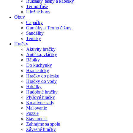
Ruksaky, tašky a kabelky
Termofľaše
Úložné boxy
Obuv
Capačky
Gumáky a Termo čižmy
Sandálky
Tenisky
Hračky
Aktivity hračky
Autíčka, vláčiky
Bábiky
Do kuchynky
Hracie deky
Hračky do piesku
Hračky do vody
Hrkálky
Hudobné hračky
Plyšové hračky
Kreatívne sady
Maľovanie
Puzzle
Staviame si
Zahrajme sa spolu
Závesné hračky