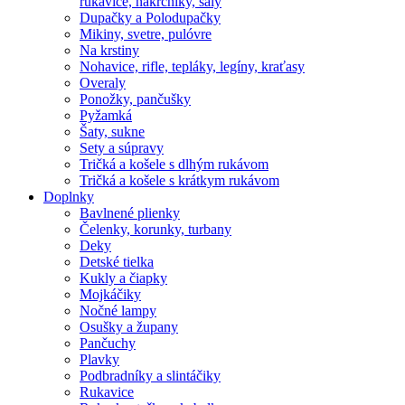
rukavice, nákrčníky, šály
Dupačky a Polodupačky
Mikiny, svetre, pulóvre
Na krstiny
Nohavice, rifle, tepláky, legíny, kraťasy
Overaly
Ponožky, pančušky
Pyžamká
Šaty, sukne
Sety a súpravy
Tričká a košele s dlhým rukávom
Tričká a košele s krátkym rukávom
Doplnky
Bavlnené plienky
Čelenky, korunky, turbany
Deky
Detské tielka
Kukly a čiapky
Mojkáčiky
Nočné lampy
Osušky a župany
Pančuchy
Plavky
Podbradníky a slintáčiky
Rukavice