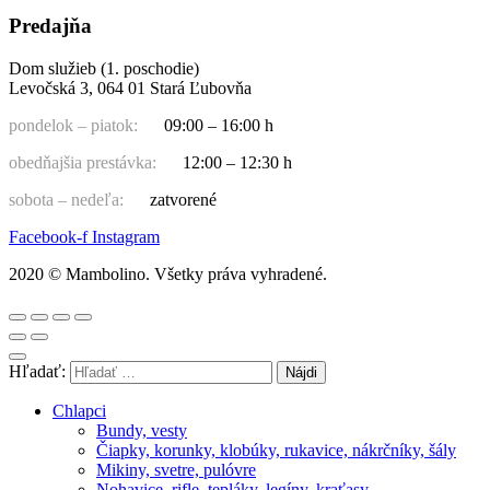
Predajňa
Dom služieb (1. poschodie)
Levočská 3, 064 01 Stará Ľubovňa
pondelok – piatok:
09:00 – 16:00 h
obedňajšia prestávka:
12:00 – 12:30 h
sobota – nedeľa:
zatvorené
Facebook-f
Instagram
2020 © Mambolino. Všetky práva vyhradené.
Hľadať:
Chlapci
Bundy, vesty
Čiapky, korunky, klobúky, rukavice, nákrčníky, šály
Mikiny, svetre, pulóvre
Nohavice, rifle, tepláky, legíny, kraťasy