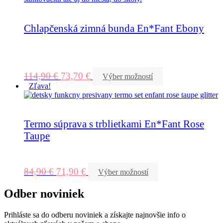
Chlapčenská zimná bunda En*Fant Ebony
114,90
€
73,70
€
Výber možností
Zľava!
Termo súprava s trblietkami En*Fant Rose
Taupe
84,90
€
71,90
€
Výber možností
Odber noviniek
Prihláste sa do odberu noviniek a získajte najnovšie info o