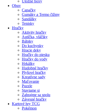
Úložné boxy
Obuv
Capačky
Gumáky a Termo čižmy
Sandálky
Tenisky
Hračky
Aktivity hračky
Autíčka, vláčiky
Bábiky
Do kuchynky
Hracie deky
Hračky do piesku
Hračky do vody
Hrkálky
Hudobné hračky
Plyšové hračky
Kreatívne sady
Maľovanie
Puzzle
Staviame si
Zahrajme sa spolu
Závesné hračky
Kartové hry TCG
Pokémon