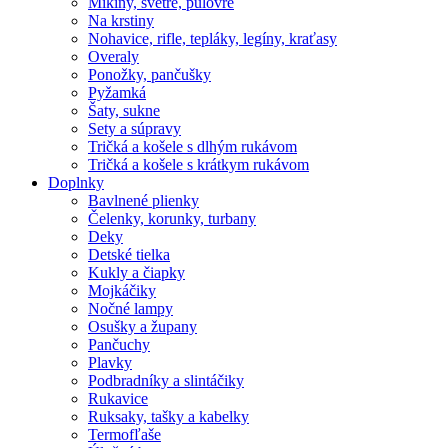
Mikiny, svetre, pulóvre
Na krstiny
Nohavice, rifle, tepláky, legíny, kraťasy
Overaly
Ponožky, pančušky
Pyžamká
Šaty, sukne
Sety a súpravy
Tričká a košele s dlhým rukávom
Tričká a košele s krátkym rukávom
Doplnky
Bavlnené plienky
Čelenky, korunky, turbany
Deky
Detské tielka
Kukly a čiapky
Mojkáčiky
Nočné lampy
Osušky a župany
Pančuchy
Plavky
Podbradníky a slintáčiky
Rukavice
Ruksaky, tašky a kabelky
Termofľaše