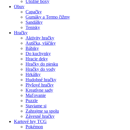
Úložné boxy
Obuv
Capačky
Gumáky a Termo čižmy
Sandálky
Tenisky
Hračky
Aktivity hračky
Autíčka, vláčiky
Bábiky
Do kuchynky
Hracie deky
Hračky do piesku
Hračky do vody
Hrkálky
Hudobné hračky
Plyšové hračky
Kreatívne sady
Maľovanie
Puzzle
Staviame si
Zahrajme sa spolu
Závesné hračky
Kartové hry TCG
Pokémon