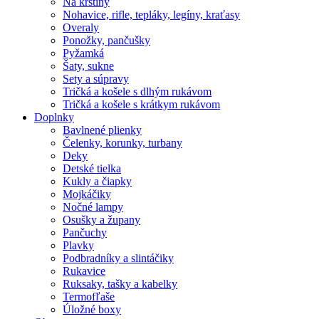
Na krstiny
Nohavice, rifle, tepláky, legíny, kraťasy
Overaly
Ponožky, pančušky
Pyžamká
Šaty, sukne
Sety a súpravy
Tričká a košele s dlhým rukávom
Tričká a košele s krátkym rukávom
Doplnky
Bavlnené plienky
Čelenky, korunky, turbany
Deky
Detské tielka
Kukly a čiapky
Mojkáčiky
Nočné lampy
Osušky a župany
Pančuchy
Plavky
Podbradníky a slintáčiky
Rukavice
Ruksaky, tašky a kabelky
Termofľaše
Úložné boxy