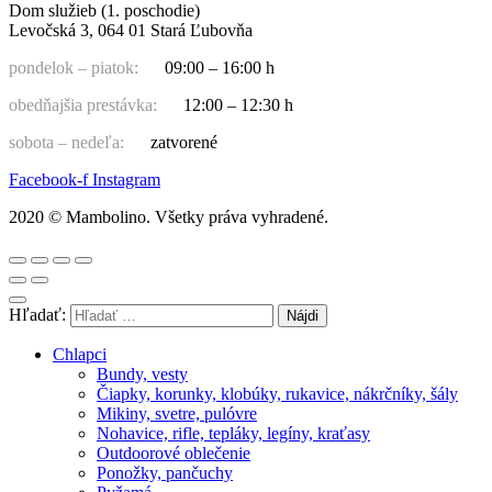
Dom služieb (1. poschodie)
Levočská 3, 064 01 Stará Ľubovňa
pondelok – piatok:
09:00 – 16:00 h
obedňajšia prestávka:
12:00 – 12:30 h
sobota – nedeľa:
zatvorené
Facebook-f
Instagram
2020 © Mambolino. Všetky práva vyhradené.
Hľadať:
Chlapci
Bundy, vesty
Čiapky, korunky, klobúky, rukavice, nákrčníky, šály
Mikiny, svetre, pulóvre
Nohavice, rifle, tepláky, legíny, kraťasy
Outdoorové oblečenie
Ponožky, pančuchy