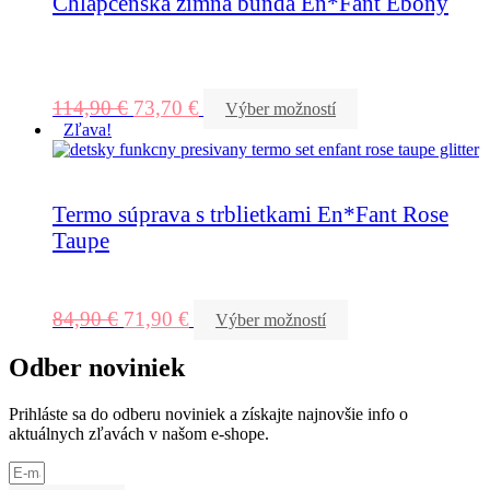
Chlapčenská zimná bunda En*Fant Ebony
114,90
€
73,70
€
Výber možností
Zľava!
Termo súprava s trblietkami En*Fant Rose
Taupe
84,90
€
71,90
€
Výber možností
Odber noviniek
Prihláste sa do odberu noviniek a získajte najnovšie info o
aktuálnych zľavách v našom e-shope.