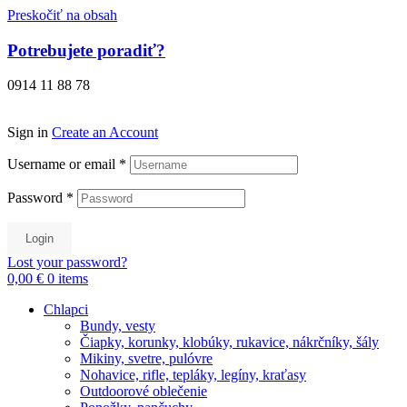
Preskočiť na obsah
Potrebujete poradiť?
0914 11 88 78
Sign in
Create an Account
Username or email
*
Password
*
Login
Lost your password?
0,00 €
0
items
Chlapci
Bundy, vesty
Čiapky, korunky, klobúky, rukavice, nákrčníky, šály
Mikiny, svetre, pulóvre
Nohavice, rifle, tepláky, legíny, kraťasy
Outdoorové oblečenie