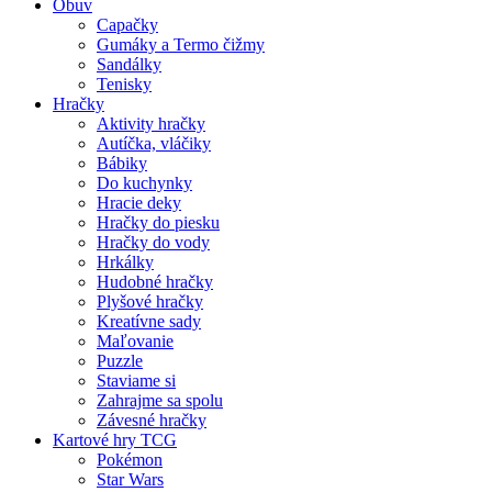
Obuv
Capačky
Gumáky a Termo čižmy
Sandálky
Tenisky
Hračky
Aktivity hračky
Autíčka, vláčiky
Bábiky
Do kuchynky
Hracie deky
Hračky do piesku
Hračky do vody
Hrkálky
Hudobné hračky
Plyšové hračky
Kreatívne sady
Maľovanie
Puzzle
Staviame si
Zahrajme sa spolu
Závesné hračky
Kartové hry TCG
Pokémon
Star Wars