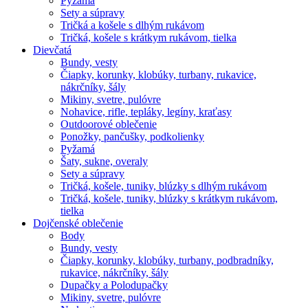
Pyžamá
Sety a súpravy
Tričká a košele s dlhým rukávom
Tričká, košele s krátkym rukávom, tielka
Dievčatá
Bundy, vesty
Čiapky, korunky, klobúky, turbany, rukavice,
nákrčníky, šály
Mikiny, svetre, pulóvre
Nohavice, rifle, tepláky, legíny, kraťasy
Outdoorové oblečenie
Ponožky, pančušky, podkolienky
Pyžamá
Šaty, sukne, overaly
Sety a súpravy
Tričká, košele, tuniky, blúzky s dlhým rukávom
Tričká, košele, tuniky, blúzky s krátkym rukávom,
tielka
Dojčenské oblečenie
Body
Bundy, vesty
Čiapky, korunky, klobúky, turbany, podbradníky,
rukavice, nákrčníky, šály
Dupačky a Polodupačky
Mikiny, svetre, pulóvre