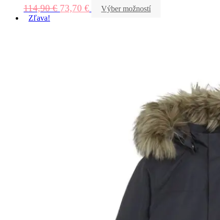
114,90
€
73,70
€
Výber možností
Zľava!