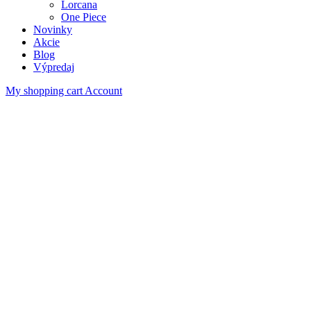
Lorcana
One Piece
Novinky
Akcie
Blog
Výpredaj
My shopping cart
Account