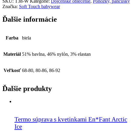
SKU:
T38-W
Kategórie:
Dojčenské oblečenie
,
Ponožky, pančušky
Značka:
Soft Touch babywear
Ďalšie informácie
Farba
biela
Materiál
51% bavlna, 46% nylón, 3% elastan
Veľkosť
68-80, 80-86, 86-92
Ďalšie produkty
Termo súprava s kvetinkami En*Fant Arctic
Ice