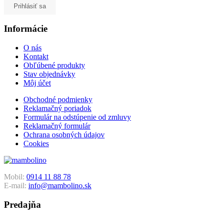
Prihlásiť sa
Informácie
O nás
Kontakt
Obľúbené produkty
Stav objednávky
Môj účet
Obchodné podmienky
Reklamačný poriadok
Formulár na odstúpenie od zmluvy
Reklamačný formulár
Ochrana osobných údajov
Cookies
Mobil:
0914 11 88 78
E-mail:
info@mambolino.sk
Predajňa