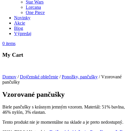
Star Wars
Lorcana
One Piece
Novinky
Akcie
Blog
Výpredaj
0
items
My Cart
Domov
/
Dojčenské oblečenie
/
Ponožky, pančušky
/ Vzorované
pančušky
Vzorované pančušky
Biele pančušky s krásnym jemným vzorom. Materiál: 51% bavlna,
46% nylón, 3% elastan.
Tento produkt nie je momentálne na sklade a je preto nedostupný.