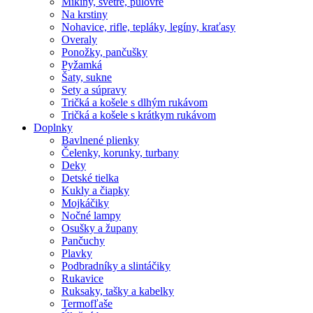
Mikiny, svetre, pulóvre
Na krstiny
Nohavice, rifle, tepláky, legíny, kraťasy
Overaly
Ponožky, pančušky
Pyžamká
Šaty, sukne
Sety a súpravy
Tričká a košele s dlhým rukávom
Tričká a košele s krátkym rukávom
Doplnky
Bavlnené plienky
Čelenky, korunky, turbany
Deky
Detské tielka
Kukly a čiapky
Mojkáčiky
Nočné lampy
Osušky a župany
Pančuchy
Plavky
Podbradníky a slintáčiky
Rukavice
Ruksaky, tašky a kabelky
Termofľaše