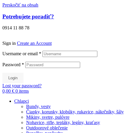
Preskočiť na obsah
Potrebujete poradiť?
0914 11 88 78
Sign in
Create an Account
Username or email
*
Password
*
Login
Lost your password?
0,00 €
0
items
Chlapci
Bundy, vesty
Čiapky, korunky, klobúky, rukavice, nákrčníky, šály
Mikiny, svetre, pulóvre
Nohavice, rifle, tepláky, legíny, kraťasy
Outdoorové oblečenie