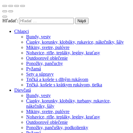
Hľadať:
Chlapci
Bundy, vesty
Čiapky, korunky, klobúky, rukavice, nákrčníky, šály
Mikiny, svetre, pulóvre
Nohavice, rifle, tepláky, legíny, kraťasy
Outdoorové oblečenie
Ponožky, pančuchy
Pyžamá
Sety a súpravy
Tričká a košele s dlhým rukávom
Tričká, košele s krátkym rukávom, tielka
Dievčatá
Bundy, vesty
Čiapky, korunky, klobúky, turbany, rukavice,
nákrčníky, šály
Mikiny, svetre, pulóvre
Nohavice, rifle, tepláky, legíny, kraťasy
Outdoorové oblečenie
Ponožky, pančušky, podkolienky
Pyžamá