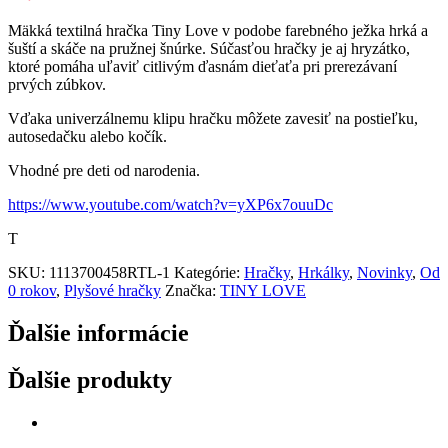
Mäkká textilná hračka Tiny Love v podobe farebného ježka hrká a
šuští a skáče na pružnej šnúrke. Súčasťou hračky je aj hryzátko,
ktoré pomáha uľaviť citlivým ďasnám dieťaťa pri prerezávaní
prvých zúbkov.
Vďaka univerzálnemu klipu hračku môžete zavesiť na postieľku,
autosedačku alebo kočík.
Vhodné pre deti od narodenia.
https://www.youtube.com/watch?v=yXP6x7ouuDc
T
SKU:
1113700458RTL-1
Kategórie:
Hračky
,
Hrkálky
,
Novinky
,
Od
0 rokov
,
Plyšové hračky
Značka:
TINY LOVE
Ďalšie informácie
Ďalšie produkty