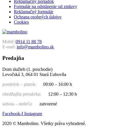
Reklamačný poriadok
Formulár na odstúpenie od zmluvy
Reklamačný formulár
Ochrana osobných údajov
Cookies
Mobil:
0914 11 88 78
E-mail:
info@mambolino.sk
Predajňa
Dom služieb (1. poschodie)
Levočská 3, 064 01 Stará Ľubovňa
pondelok – piatok:
09:00 – 16:00 h
obedňajšia prestávka:
12:00 – 12:30 h
sobota – nedeľa:
zatvorené
Facebook-f
Instagram
2020 © Mambolino. Všetky práva vyhradené.