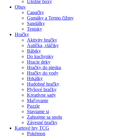
Úložné boxy
Obuv
Capačky
Gumáky a Termo čižmy
Sandálky
Tenisky
Hračky
Aktivity hračky
Autíčka, vláčiky
Bábiky
Do kuchynky
Hracie deky
Hračky do piesku
Hračky do vody
Hrkálky
Hudobné hračky
Plyšové hračky
Kreatívne sady
Maľovanie
Puzzle
Staviame si
Zahrajme sa spolu
Závesné hračky
Kartové hry TCG
Pokémon