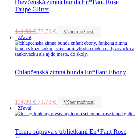
Dievčenská zimná bunda En*Fant Rose
Taupe Glitter
114,90
€
73,70
€
Výber možností
Zľava!
Chlapčenská zimná bunda En*Fant Ebony
114,90
€
73,70
€
Výber možností
Zľava!
Termo súprava s trblietkami En*Fant Rose