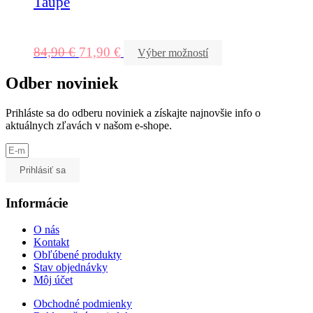
Taupe
84,90
€
71,90
€
Výber možností
Odber noviniek
Prihláste sa do odberu noviniek a získajte najnovšie info o
aktuálnych zľavách v našom e-shope.
Prihlásiť sa
Informácie
O nás
Kontakt
Obľúbené produkty
Stav objednávky
Môj účet
Obchodné podmienky