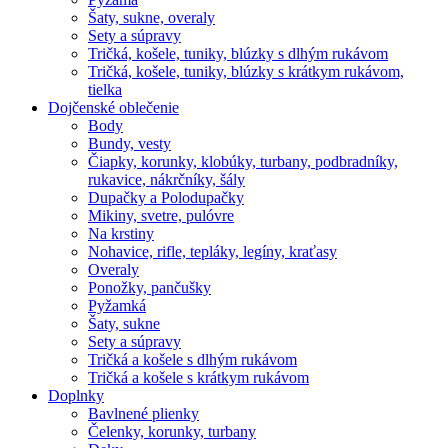
Šaty, sukne, overaly
Sety a súpravy
Tričká, košele, tuniky, blúzky s dlhým rukávom
Tričká, košele, tuniky, blúzky s krátkym rukávom,
tielka
Dojčenské oblečenie
Body
Bundy, vesty
Čiapky, korunky, klobúky, turbany, podbradníky,
rukavice, nákrčníky, šály
Dupačky a Polodupačky
Mikiny, svetre, pulóvre
Na krstiny
Nohavice, rifle, tepláky, legíny, kraťasy
Overaly
Ponožky, pančušky
Pyžamká
Šaty, sukne
Sety a súpravy
Tričká a košele s dlhým rukávom
Tričká a košele s krátkym rukávom
Doplnky
Bavlnené plienky
Čelenky, korunky, turbany