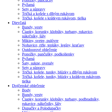
Ponožky, pančuchy
Pyžamá
Sety a súpravy
Tričká a košele s dlhým rukávom
Tričká, košele s krátkym rukávom, tielka
Dievčatá
Bundy, vesty
Čiapky, korunky, klobúky, turbany, rukavice,
nákrčníky, šály
Mikiny, svetre, pulóvre
Nohavice, rifle, tepláky, legíny, kraťasy
Outdoorové oblečenie
Ponožky, pančušky, podkolienky
Pyžamá
Šaty, sukne, overaly
Sety a súpravy
Tričká, košele, tuniky, blúzky s dlhým rukávom
Tričká, košele, tuniky, blúzky s krátkym rukávom,
tielka
Dojčenské oblečenie
Body
Bundy, vesty
Čiapky, korunky, klobúky, turbany, podbradníky,
rukavice, nákrčníky, šály
Dupačky a Polodupačky