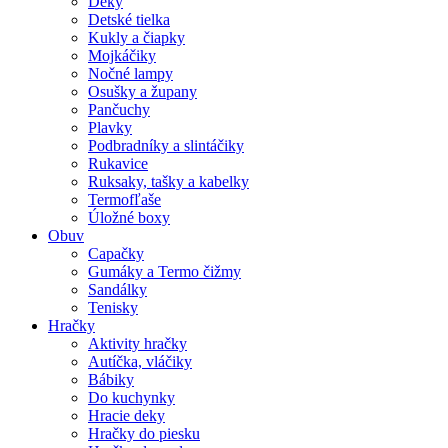
Deky
Detské tielka
Kukly a čiapky
Mojkáčiky
Nočné lampy
Osušky a župany
Pančuchy
Plavky
Podbradníky a slintáčiky
Rukavice
Ruksaky, tašky a kabelky
Termofľaše
Úložné boxy
Obuv
Capačky
Gumáky a Termo čižmy
Sandálky
Tenisky
Hračky
Aktivity hračky
Autíčka, vláčiky
Bábiky
Do kuchynky
Hracie deky
Hračky do piesku