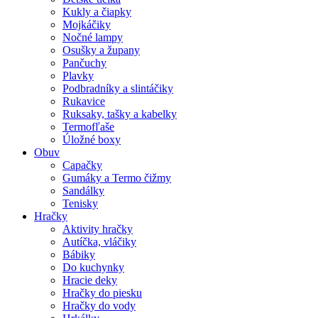
Kukly a čiapky
Mojkáčiky
Nočné lampy
Osušky a župany
Pančuchy
Plavky
Podbradníky a slintáčiky
Rukavice
Ruksaky, tašky a kabelky
Termofľaše
Úložné boxy
Obuv
Capačky
Gumáky a Termo čižmy
Sandálky
Tenisky
Hračky
Aktivity hračky
Autíčka, vláčiky
Bábiky
Do kuchynky
Hracie deky
Hračky do piesku
Hračky do vody