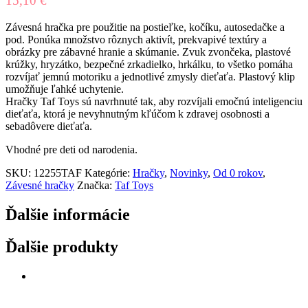
15,10
€
Závesná hračka pre použitie na postieľke, kočíku, autosedačke a
pod. Ponúka množstvo rôznych aktivít, prekvapivé textúry a
obrázky pre zábavné hranie a skúmanie. Zvuk zvončeka, plastové
krúžky, hryzátko, bezpečné zrkadielko, hrkálku, to všetko pomáha
rozvíjať jemnú motoriku a jednotlivé zmysly dieťaťa. Plastový klip
umožňuje ľahké uchytenie.
Hračky Taf Toys sú navrhnuté tak, aby rozvíjali emočnú inteligenciu
dieťaťa, ktorá je nevyhnutným kľúčom k zdravej osobnosti a
sebadôvere dieťaťa.
Vhodné pre deti od narodenia.
SKU:
12255TAF
Kategórie:
Hračky
,
Novinky
,
Od 0 rokov
,
Závesné hračky
Značka:
Taf Toys
Ďalšie informácie
Ďalšie produkty