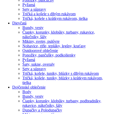
Ponožky, pančuchy
Pyžamá
Sety a súpravy
Tričká a košele s dlhým rukávom
Tričká, košele s krátkym rukávom, tielka
Dievčatá
Bundy, vesty
Čiapky, korunky, klobúky, turbany, rukavice,
nákrčníky, šály
Mikiny, svetre, pulóvre
Nohavice, rifle, tepláky, legíny, kraťasy
Outdoorové oblečenie
Ponožky, pančušky, podkolienky
Pyžamá
Šaty, sukne, overaly
Sety a súpravy
Tričká, košele, tuniky, blúzky s dlhým rukávom
Tričká, košele, tuniky, blúzky s krátkym rukávom,
tielka
Dojčenské oblečenie
Body
Bundy, vesty
Čiapky, korunky, klobúky, turbany, podbradníky,
rukavice, nákrčníky, šály
Dupačky a Polodupačky