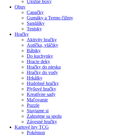
Úložné boxy
Obuv
Capačky
Gumáky a Termo čižmy
Sandálky
Tenisky
Hračky
Aktivity hračky
Autíčka, vláčiky
Bábiky
Do kuchynky
Hracie deky
Hračky do piesku
Hračky do vody
Hrkálky
Hudobné hračky
Plyšové hračky
Kreatívne sady
Maľovanie
Puzzle
Staviame si
Zahrajme sa spolu
Závesné hračky
Kartové hry TCG
Pokémon