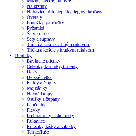
Mikiny, svetre, pulóvre
Na krstiny
Nohavice, rifle, tepláky, legíny, kraťasy
Overaly
Ponožky, pančušky
Pyžamká
Šaty, sukne
Sety a súpravy
Tričká a košele s dlhým rukávom
Tričká a košele s krátkym rukávom
Doplnky
Bavlnené plienky
Čelenky, korunky, turbany
Deky
Detské tielka
Kukly a čiapky
Mojkáčiky
Nočné lampy
Osušky a župany
Pančuchy
Plavky
Podbradníky a slintáčiky
Rukavice
Ruksaky, tašky a kabelky
Termofľaše