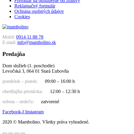
Formulár na odstúpenie od zmluvy
Reklamačný formulár
Ochrana osobných údajov
Cookies
Mobil:
0914 11 88 78
E-mail:
info@mambolino.sk
Predajňa
Dom služieb (1. poschodie)
Levočská 3, 064 01 Stará Ľubovňa
pondelok – piatok:
09:00 – 16:00 h
obedňajšia prestávka:
12:00 – 12:30 h
sobota – nedeľa:
zatvorené
Facebook-f
Instagram
2020 © Mambolino. Všetky práva vyhradené.