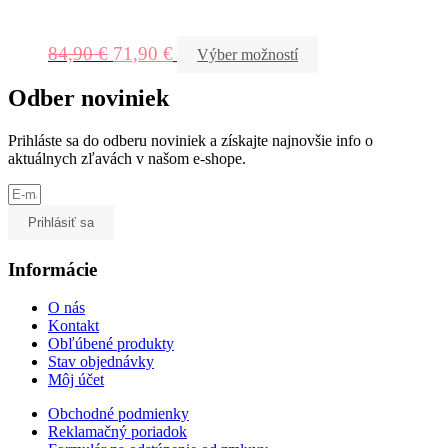
84,90
€
71,90
€
Výber možností
Odber noviniek
Prihláste sa do odberu noviniek a získajte najnovšie info o
aktuálnych zľavách v našom e-shope.
Prihlásiť sa
Informácie
O nás
Kontakt
Obľúbené produkty
Stav objednávky
Môj účet
Obchodné podmienky
Reklamačný poriadok