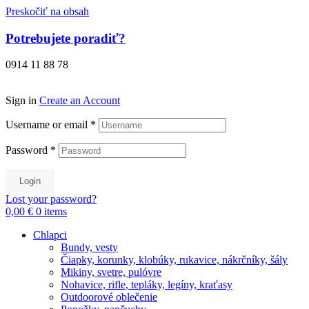
Preskočiť na obsah
Potrebujete poradiť?
0914 11 88 78
Sign in
Create an Account
Username or email
*
Password
*
Login
Lost your password?
0,00 €
0
items
Chlapci
Bundy, vesty
Čiapky, korunky, klobúky, rukavice, nákrčníky, šály
Mikiny, svetre, pulóvre
Nohavice, rifle, tepláky, legíny, kraťasy
Outdoorové oblečenie