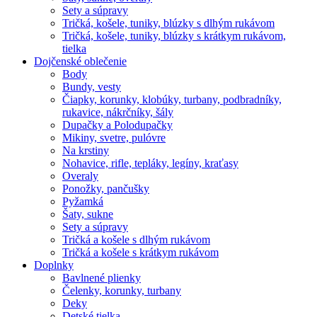
Sety a súpravy
Tričká, košele, tuniky, blúzky s dlhým rukávom
Tričká, košele, tuniky, blúzky s krátkym rukávom,
tielka
Dojčenské oblečenie
Body
Bundy, vesty
Čiapky, korunky, klobúky, turbany, podbradníky,
rukavice, nákrčníky, šály
Dupačky a Polodupačky
Mikiny, svetre, pulóvre
Na krstiny
Nohavice, rifle, tepláky, legíny, kraťasy
Overaly
Ponožky, pančušky
Pyžamká
Šaty, sukne
Sety a súpravy
Tričká a košele s dlhým rukávom
Tričká a košele s krátkym rukávom
Doplnky
Bavlnené plienky
Čelenky, korunky, turbany
Deky
Detské tielka