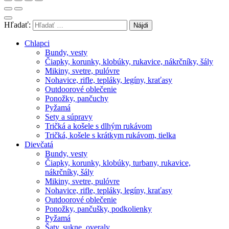
Hľadať:
Chlapci
Bundy, vesty
Čiapky, korunky, klobúky, rukavice, nákrčníky, šály
Mikiny, svetre, pulóvre
Nohavice, rifle, tepláky, legíny, kraťasy
Outdoorové oblečenie
Ponožky, pančuchy
Pyžamá
Sety a súpravy
Tričká a košele s dlhým rukávom
Tričká, košele s krátkym rukávom, tielka
Dievčatá
Bundy, vesty
Čiapky, korunky, klobúky, turbany, rukavice,
nákrčníky, šály
Mikiny, svetre, pulóvre
Nohavice, rifle, tepláky, legíny, kraťasy
Outdoorové oblečenie
Ponožky, pančušky, podkolienky
Pyžamá
Šaty, sukne, overaly