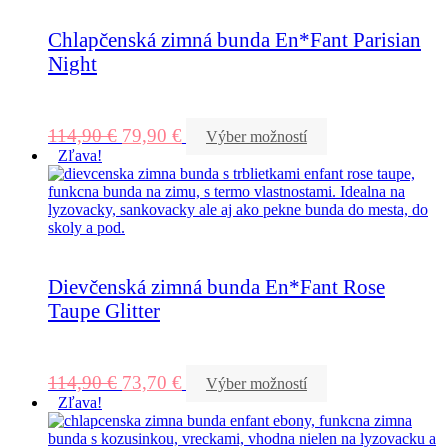
Chlapčenská zimná bunda En*Fant Parisian
Night
114,90
€
79,90
€
Výber možností
Zľava!
Dievčenská zimná bunda En*Fant Rose
Taupe Glitter
114,90
€
73,70
€
Výber možností
Zľava!