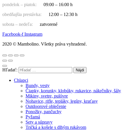
pondelok – piatok:
09:00 – 16:00 h
obedňajšia prestávka:
12:00 – 12:30 h
sobota – nedeľa:
zatvorené
Facebook-f
Instagram
2020 © Mambolino. Všetky práva vyhradené.
Hľadať:
Chlapci
Bundy, vesty
Čiapky, korunky, klobúky, rukavice, nákrčníky, šály
Mikiny, svetre, pulóvre
Nohavice, rifle, tepláky, legíny, kraťasy
Outdoorové oblečenie
Ponožky, pančuchy
Pyžamá
Sety a súpravy
Tričká a košele s dlhým rukávom