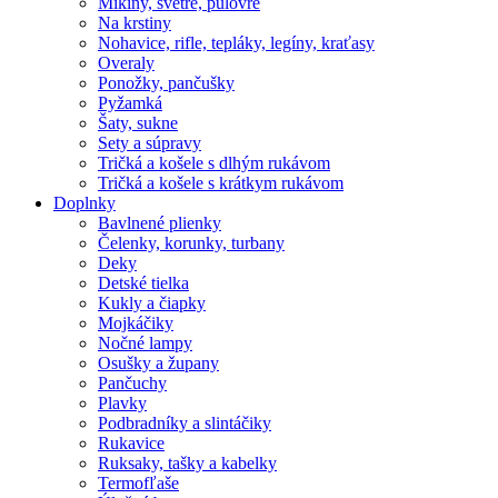
Mikiny, svetre, pulóvre
Na krstiny
Nohavice, rifle, tepláky, legíny, kraťasy
Overaly
Ponožky, pančušky
Pyžamká
Šaty, sukne
Sety a súpravy
Tričká a košele s dlhým rukávom
Tričká a košele s krátkym rukávom
Doplnky
Bavlnené plienky
Čelenky, korunky, turbany
Deky
Detské tielka
Kukly a čiapky
Mojkáčiky
Nočné lampy
Osušky a župany
Pančuchy
Plavky
Podbradníky a slintáčiky
Rukavice
Ruksaky, tašky a kabelky
Termofľaše