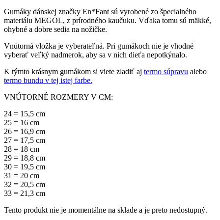
Gumáky dánskej značky En*Fant sú vyrobené zo špecialného
materiálu MEGOL, z prírodného kaučuku. Vďaka tomu sú mäkké,
ohybné a dobre sedia na nožičke.
Vnútorná vložka je vyberateľná. Pri gumákoch nie je vhodné
vyberať veľký nadmerok, aby sa v nich dieťa nepotkýnalo.
K týmto krásnym gumákom si viete zladiť aj
termo súpravu
alebo
termo bundu v tej istej farbe.
VNÚTORNÉ ROZMERY V CM:
24 = 15,5 cm
25 = 16 cm
26 = 16,9 cm
27 = 17,5 cm
28 = 18 cm
29 = 18,8 cm
30 = 19,5 cm
31 = 20 cm
32 = 20,5 cm
33 = 21,3 cm
Tento produkt nie je momentálne na sklade a je preto nedostupný.