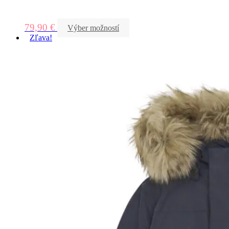
79,90
€
Výber možností
Zľava!