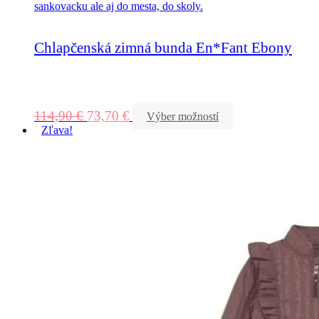
Chlapčenská zimná bunda En*Fant Ebony
114,90
€
73,70
€
Výber možností
Zľava!