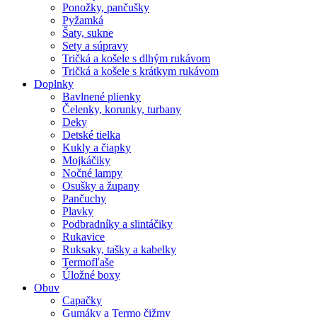
Ponožky, pančušky
Pyžamká
Šaty, sukne
Sety a súpravy
Tričká a košele s dlhým rukávom
Tričká a košele s krátkym rukávom
Doplnky
Bavlnené plienky
Čelenky, korunky, turbany
Deky
Detské tielka
Kukly a čiapky
Mojkáčiky
Nočné lampy
Osušky a župany
Pančuchy
Plavky
Podbradníky a slintáčiky
Rukavice
Ruksaky, tašky a kabelky
Termofľaše
Úložné boxy
Obuv
Capačky
Gumáky a Termo čižmy