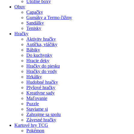
Úložné boxy
Obuv
Capačky
Gumáky a Termo čižmy
Sandálky
Tenisky
Hračky
Aktivity hračky
Autíčka, vláčiky
Bábiky
Do kuchynky
Hracie deky
Hračky do piesku
Hračky do vody
Hrkálky
Hudobné hračky
Plyšové hračky
Kreatívne sady
Maľovanie
Puzzle
Staviame si
Zahrajme sa spolu
Závesné hračky
Kartové hry TCG
Pokémon