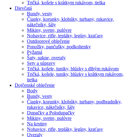
Tričká, košele s krátkym rukávom, tielka
Dievčatá
Bundy, vesty
Čiapky, korunky, klobúky, turbany, rukavice,
nákrčníky, šály
Mikiny, svetre, pulóvre
Nohavice, rifle, tepláky, legíny, kraťasy
Outdoorové oblečenie
Ponožky, pančušky, podkolienky
Pyžamá
Šaty, sukne, overaly
Sety a súpravy
Tričká, košele, tuniky, blúzky s dlhým rukávom
Tričká, košele, tuniky, blúzky s krátkym rukávom,
tielka
Dojčenské oblečenie
Body
Bundy, vesty
Čiapky, korunky, klobúky, turbany, podbradníky,
rukavice, nákrčníky, šály
Dupačky a Polodupačky
Mikiny, svetre, pulóvre
Na krstiny
Nohavice, rifle, tepláky, legíny, kraťasy
Overaly