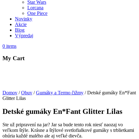
Star Wars
Lorcana
One Piece
Novinky
Akcie
Blog
Výpredaj
0
items
My Cart
Domov
/
Obuv
/
Gumáky a Termo čižmy
/ Detské gumáky En*Fant
Glitter Lilas
Detské gumáky En*Fant Glitter Lilas
Ste už pripravení na jar? Jar sa bude tento rok niesť naozaj vo
veľkom štýle. Krásne a štýlové svetlofialkové gumáky s trblietkami
ohúria každé malého ale aj veľké dievča.