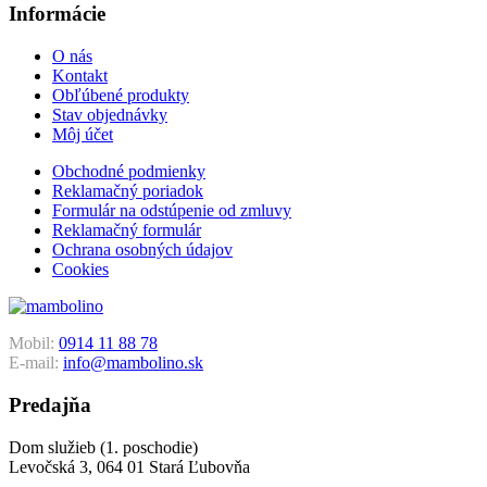
Informácie
O nás
Kontakt
Obľúbené produkty
Stav objednávky
Môj účet
Obchodné podmienky
Reklamačný poriadok
Formulár na odstúpenie od zmluvy
Reklamačný formulár
Ochrana osobných údajov
Cookies
Mobil:
0914 11 88 78
E-mail:
info@mambolino.sk
Predajňa
Dom služieb (1. poschodie)
Levočská 3, 064 01 Stará Ľubovňa