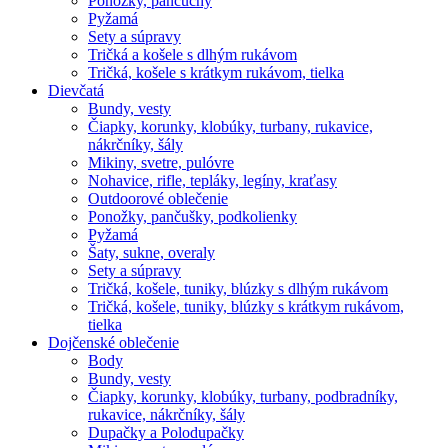
Ponožky, pančuchy
Pyžamá
Sety a súpravy
Tričká a košele s dlhým rukávom
Tričká, košele s krátkym rukávom, tielka
Dievčatá
Bundy, vesty
Čiapky, korunky, klobúky, turbany, rukavice,
nákrčníky, šály
Mikiny, svetre, pulóvre
Nohavice, rifle, tepláky, legíny, kraťasy
Outdoorové oblečenie
Ponožky, pančušky, podkolienky
Pyžamá
Šaty, sukne, overaly
Sety a súpravy
Tričká, košele, tuniky, blúzky s dlhým rukávom
Tričká, košele, tuniky, blúzky s krátkym rukávom,
tielka
Dojčenské oblečenie
Body
Bundy, vesty
Čiapky, korunky, klobúky, turbany, podbradníky,
rukavice, nákrčníky, šály
Dupačky a Polodupačky