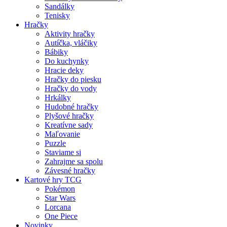
Sandálky
Tenisky
Hračky
Aktivity hračky
Autíčka, vláčiky
Bábiky
Do kuchynky
Hracie deky
Hračky do piesku
Hračky do vody
Hrkálky
Hudobné hračky
Plyšové hračky
Kreatívne sady
Maľovanie
Puzzle
Staviame si
Zahrajme sa spolu
Závesné hračky
Kartové hry TCG
Pokémon
Star Wars
Lorcana
One Piece
Novinky