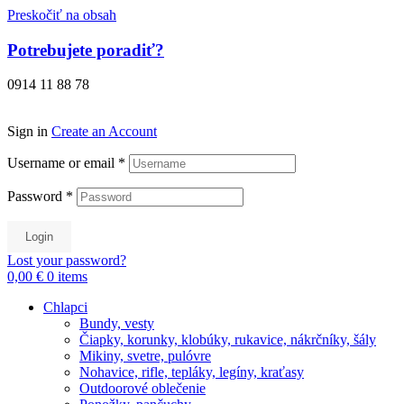
Preskočiť na obsah
Potrebujete poradiť?
0914 11 88 78
Sign in
Create an Account
Username or email
*
Password
*
Login
Lost your password?
0,00 €
0
items
Chlapci
Bundy, vesty
Čiapky, korunky, klobúky, rukavice, nákrčníky, šály
Mikiny, svetre, pulóvre
Nohavice, rifle, tepláky, legíny, kraťasy
Outdoorové oblečenie