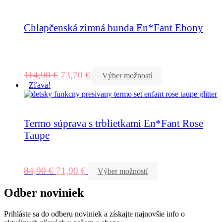
Chlapčenská zimná bunda En*Fant Ebony
114,90
€
73,70
€
Výber možností
Zľava!
Termo súprava s trblietkami En*Fant Rose
Taupe
84,90
€
71,90
€
Výber možností
Odber noviniek
Prihláste sa do odberu noviniek a získajte najnovšie info o