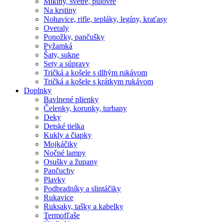
Mikiny, svetre, pulóvre
Na krstiny
Nohavice, rifle, tepláky, legíny, kraťasy
Overaly
Ponožky, pančušky
Pyžamká
Šaty, sukne
Sety a súpravy
Tričká a košele s dlhým rukávom
Tričká a košele s krátkym rukávom
Doplnky
Bavlnené plienky
Čelenky, korunky, turbany
Deky
Detské tielka
Kukly a čiapky
Mojkáčiky
Nočné lampy
Osušky a župany
Pančuchy
Plavky
Podbradníky a slintáčiky
Rukavice
Ruksaky, tašky a kabelky
Termofľaše