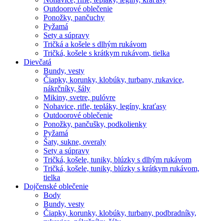
Outdoorové oblečenie
Ponožky, pančuchy
Pyžamá
Sety a súpravy
Tričká a košele s dlhým rukávom
Tričká, košele s krátkym rukávom, tielka
Dievčatá
Bundy, vesty
Čiapky, korunky, klobúky, turbany, rukavice,
nákrčníky, šály
Mikiny, svetre, pulóvre
Nohavice, rifle, tepláky, legíny, kraťasy
Outdoorové oblečenie
Ponožky, pančušky, podkolienky
Pyžamá
Šaty, sukne, overaly
Sety a súpravy
Tričká, košele, tuniky, blúzky s dlhým rukávom
Tričká, košele, tuniky, blúzky s krátkym rukávom,
tielka
Dojčenské oblečenie
Body
Bundy, vesty
Čiapky, korunky, klobúky, turbany, podbradníky,