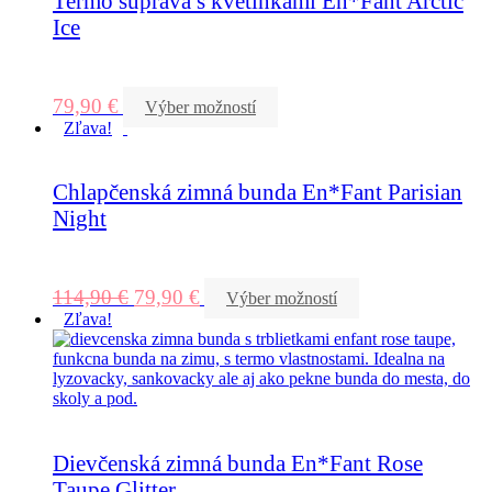
Termo súprava s kvetinkami En*Fant Arctic
Ice
79,90
€
Výber možností
Zľava!
Chlapčenská zimná bunda En*Fant Parisian
Night
114,90
€
79,90
€
Výber možností
Zľava!
Dievčenská zimná bunda En*Fant Rose
Taupe Glitter