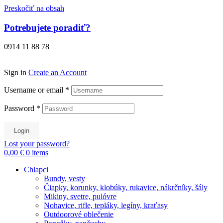
Preskočiť na obsah
Potrebujete poradiť?
0914 11 88 78
Sign in
Create an Account
Username or email
*
Password
*
Login
Lost your password?
0,00 €
0
items
Chlapci
Bundy, vesty
Čiapky, korunky, klobúky, rukavice, nákrčníky, šály
Mikiny, svetre, pulóvre
Nohavice, rifle, tepláky, legíny, kraťasy
Outdoorové oblečenie