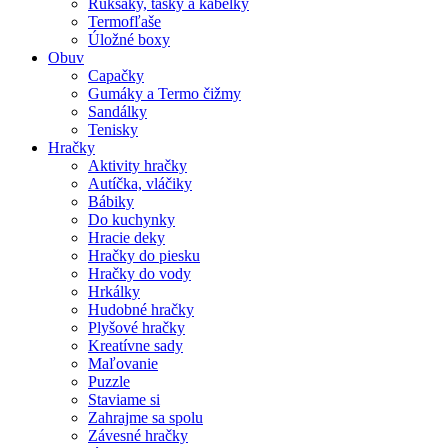
Ruksaky, tašky a kabelky
Termofľaše
Úložné boxy
Obuv
Capačky
Gumáky a Termo čižmy
Sandálky
Tenisky
Hračky
Aktivity hračky
Autíčka, vláčiky
Bábiky
Do kuchynky
Hracie deky
Hračky do piesku
Hračky do vody
Hrkálky
Hudobné hračky
Plyšové hračky
Kreatívne sady
Maľovanie
Puzzle
Staviame si
Zahrajme sa spolu
Závesné hračky