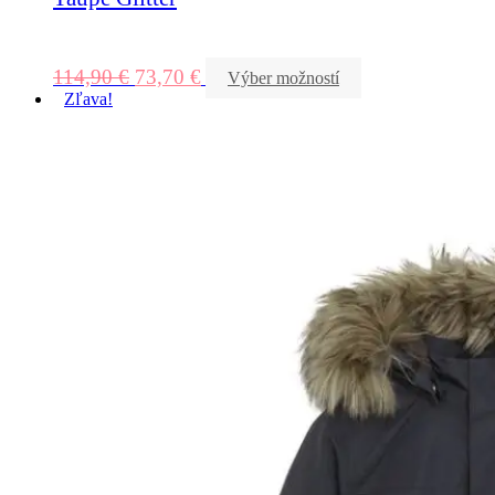
114,90
€
73,70
€
Výber možností
Zľava!