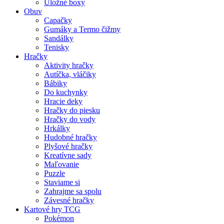
Úložné boxy
Obuv
Capačky
Gumáky a Termo čižmy
Sandálky
Tenisky
Hračky
Aktivity hračky
Autíčka, vláčiky
Bábiky
Do kuchynky
Hracie deky
Hračky do piesku
Hračky do vody
Hrkálky
Hudobné hračky
Plyšové hračky
Kreatívne sady
Maľovanie
Puzzle
Staviame si
Zahrajme sa spolu
Závesné hračky
Kartové hry TCG
Pokémon