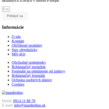
aktuálnych zľavách v našom e-shope.
Prihlásiť sa
Informácie
O nás
Kontakt
Obľúbené produkty
Stav objednávky
Môj účet
Obchodné podmienky
Reklamačný poriadok
Formulár na odstúpenie od zmluvy
Reklamačný formulár
Ochrana osobných údajov
Cookies
Mobil:
0914 11 88 78
E-mail:
info@mambolino.sk