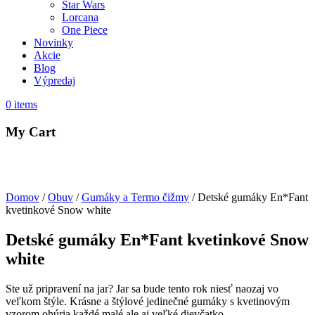
Star Wars
Lorcana
One Piece
Novinky
Akcie
Blog
Výpredaj
0
items
My Cart
Domov
/
Obuv
/
Gumáky a Termo čižmy
/ Detské gumáky En*Fant
kvetinkové Snow white
Detské gumáky En*Fant kvetinkové Snow
white
Ste už pripravení na jar? Jar sa bude tento rok niesť naozaj vo
veľkom štýle. Krásne a štýlové jedinečné gumáky s kvetinovým
vzorom ohúria každé malé ale aj veľké dievčatko.