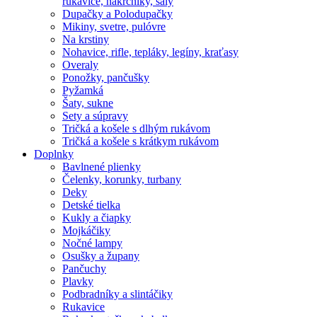
rukavice, nákrčníky, šály
Dupačky a Polodupačky
Mikiny, svetre, pulóvre
Na krstiny
Nohavice, rifle, tepláky, legíny, kraťasy
Overaly
Ponožky, pančušky
Pyžamká
Šaty, sukne
Sety a súpravy
Tričká a košele s dlhým rukávom
Tričká a košele s krátkym rukávom
Doplnky
Bavlnené plienky
Čelenky, korunky, turbany
Deky
Detské tielka
Kukly a čiapky
Mojkáčiky
Nočné lampy
Osušky a župany
Pančuchy
Plavky
Podbradníky a slintáčiky
Rukavice