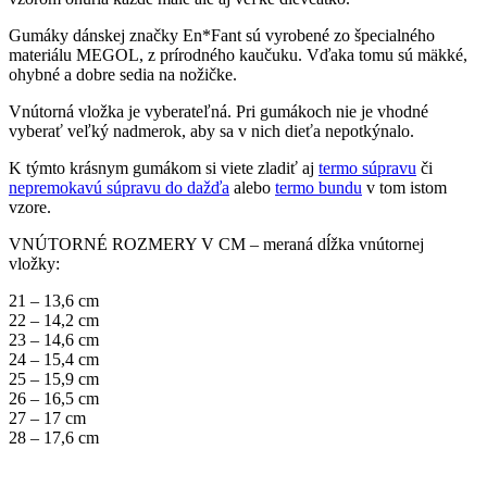
Gumáky dánskej značky En*Fant sú vyrobené zo špecialného
materiálu MEGOL, z prírodného kaučuku. Vďaka tomu sú mäkké,
ohybné a dobre sedia na nožičke.
Vnútorná vložka je vyberateľná. Pri gumákoch nie je vhodné
vyberať veľký nadmerok, aby sa v nich dieťa nepotkýnalo.
K týmto krásnym gumákom si viete zladiť aj
termo súpravu
či
nepremokavú súpravu do dažďa
alebo
termo bundu
v tom istom
vzore.
VNÚTORNÉ ROZMERY V CM – meraná dĺžka vnútornej
vložky:
21 – 13,6 cm
22 – 14,2 cm
23 – 14,6 cm
24 – 15,4 cm
25 – 15,9 cm
26 – 16,5 cm
27 – 17 cm
28 – 17,6 cm