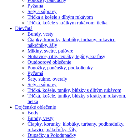
Ponožky, pančuchy
Pyžamá
Sety a súpravy
Tričká a košele s dlhým rukávom
Tričká, košele s krátkym rukávom, tielka
Dievčatá
Bundy, vesty
Čiapky, korunky, klobúky, turbany, rukavice,
nákrčníky, šály
Mikiny, svetre, pulóvre
Nohavice, rifle, tepláky, legíny, kraťasy
Outdoorové oblečenie
Ponožky, pančušky, podkolienky
Pyžamá
Šaty, sukne, overaly
Sety a súpravy
Tričká, košele, tuniky, blúzky s dlhým rukávom
Tričká, košele, tuniky, blúzky s krátkym rukávom,
tielka
Dojčenské oblečenie
Body
Bundy, vesty
Čiapky, korunky, klobúky, turbany, podbradníky,
rukavice, nákrčníky, šály
Dupačky a Polodupačky