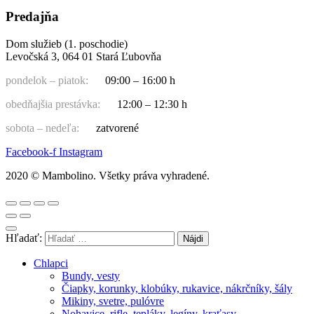
Predajňa
Dom služieb (1. poschodie)
Levočská 3, 064 01 Stará Ľubovňa
pondelok – piatok:
09:00 – 16:00 h
obedňajšia prestávka:
12:00 – 12:30 h
sobota – nedeľa:
zatvorené
Facebook-f
Instagram
2020 © Mambolino. Všetky práva vyhradené.
Hľadať:
Chlapci
Bundy, vesty
Čiapky, korunky, klobúky, rukavice, nákrčníky, šály
Mikiny, svetre, pulóvre
Nohavice, rifle, tepláky, legíny, kraťasy